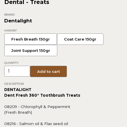
Dental - Treats
BRAND
Dentalight
VARIANT
Fresh Breath 150gr
Coat Care 150gr
Joint Support 150gr
QUANTITY
Add to cart
DESCRIPTION
DENTALIGHT
Dent Fresh 360° Toothbrush Treats
08209 - Chlorophyll & Peppermint
(Fresh Breath)
08216 - Salmon oil & Flax seed oil