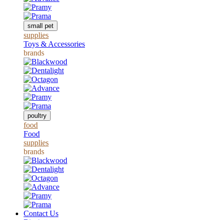
small pet
supplies
Toys & Accessories
brands
poultry
food
Food
supplies
brands
Contact Us