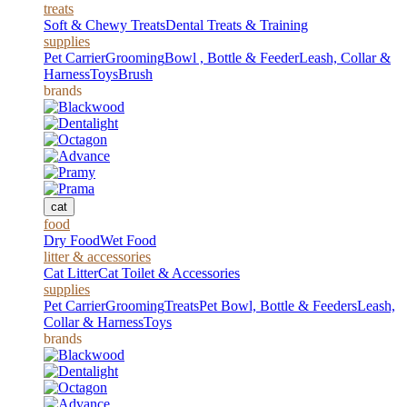
treats
Soft & Chewy Treats
Dental Treats & Training
supplies
Pet Carrier
Grooming
Bowl , Bottle & Feeder
Leash, Collar &
Harness
Toys
Brush
brands
cat
food
Dry Food
Wet Food
litter & accessories
Cat Litter
Cat Toilet & Accessories
supplies
Pet Carrier
Grooming
Treats
Pet Bowl, Bottle & Feeders
Leash,
Collar & Harness
Toys
brands