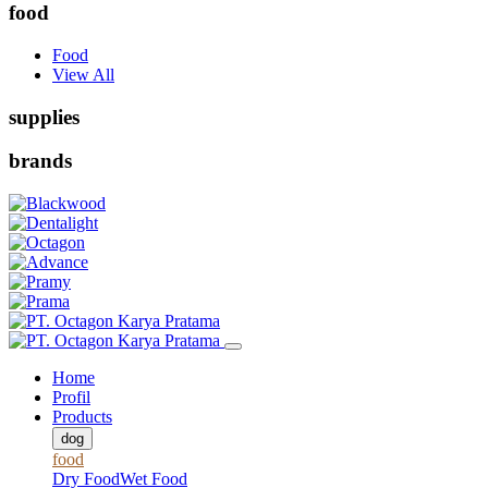
food
Food
View All
supplies
brands
Home
Profil
Products
dog
food
Dry Food
Wet Food